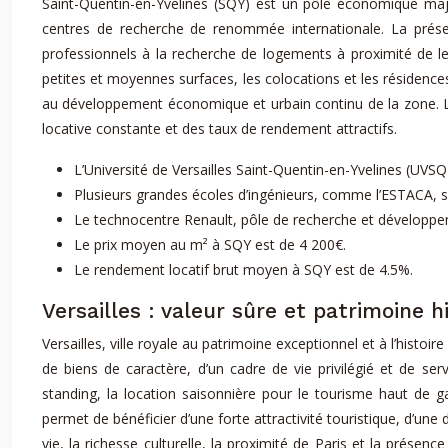
Saint-Quentin-en-Yvelines (SQY) est un pôle économique maj
centres de recherche de renommée internationale. La prése
professionnels à la recherche de logements à proximité de le
petites et moyennes surfaces, les colocations et les résidence
au développement économique et urbain continu de la zone. L
locative constante et des taux de rendement attractifs.
L’Université de Versailles Saint-Quentin-en-Yvelines (UVS
Plusieurs grandes écoles d’ingénieurs, comme l’ESTACA, 
Le technocentre Renault, pôle de recherche et développe
Le prix moyen au m² à SQY est de 4 200€.
Le rendement locatif brut moyen à SQY est de 4.5%.
Versailles : valeur sûre et patrimoine h
Versailles, ville royale au patrimoine exceptionnel et à l’histoi
de biens de caractère, d’un cadre de vie privilégié et de ser
standing, la location saisonnière pour le tourisme haut de ga
permet de bénéficier d’une forte attractivité touristique, d’un
vie, la richesse culturelle, la proximité de Paris et la prés