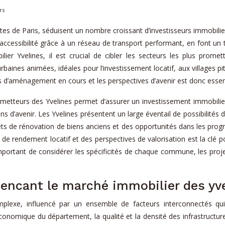
rs
de Paris, séduisent un nombre croissant d’investisseurs immobiliers. S
accessibilité grâce à un réseau de transport performant, en font un t
ier Yvelines, il est crucial de cibler les secteurs les plus prome
aines animées, idéales pour l’investissement locatif, aux villages pitt
 d’aménagement en cours et les perspectives d’avenir est donc essent
prometteurs des Yvelines permet d’assurer un investissement immobili
s d’avenir. Les Yvelines présentent un large éventail de possibilités d’
rojets de rénovation de biens anciens et des opportunités dans les p
x de rendement locatif et des perspectives de valorisation est la clé 
important de considérer les spécificités de chaque commune, les proj
uencant le marché immobilier des yv
exe, influencé par un ensemble de facteurs interconnectés qui f
onomique du département, la qualité et la densité des infrastructur