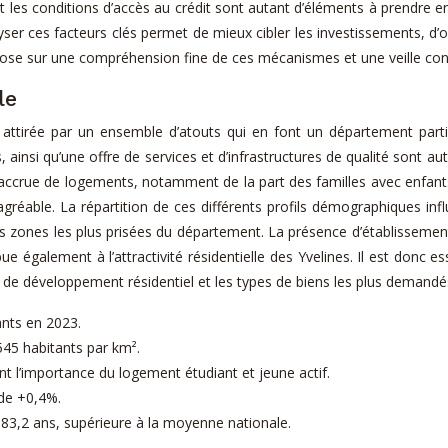
êt et les conditions d’accès au crédit sont autant d’éléments à prendr
yser ces facteurs clés permet de mieux cibler les investissements, d’
pose sur une compréhension fine de ces mécanismes et une veille con
le
attirée par un ensemble d’atouts qui en font un département particu
 ainsi qu’une offre de services et d’infrastructures de qualité sont aut
crue de logements, notamment de la part des familles avec enfants,
t agréable. La répartition de ces différents profils démographiques 
es zones les plus prisées du département. La présence d’établissements 
bue également à l’attractivité résidentielle des Yvelines. Il est donc
l de développement résidentiel et les types de biens les plus demandé
ants en 2023.
45 habitants par km².
t l’importance du logement étudiant et jeune actif.
de +0,4%.
e 83,2 ans, supérieure à la moyenne nationale.