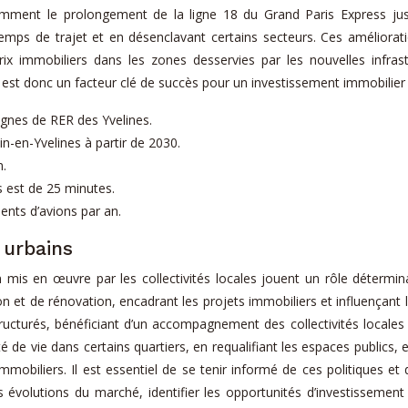
otamment le prolongement de la ligne 18 du Grand Paris Express jus
s temps de trajet et en désenclavant certains secteurs. Ces améliorati
immobiliers dans les zones desservies par les nouvelles infrast
, est donc un facteur clé de succès pour un investissement immobilier 
ignes de RER des Yvelines.
n-en-Yvelines à partir de 2030.
m.
s est de 25 minutes.
nts d’avions par an.
 urbains
 mis en œuvre par les collectivités locales jouent un rôle détermin
on et de rénovation, encadrant les projets immobiliers et influença
tructurés, bénéficiant d’un accompagnement des collectivités locales
de vie dans certains quartiers, en requalifiant les espaces publics, 
 immobiliers. Il est essentiel de se tenir informé de ces politiques 
les évolutions du marché, identifier les opportunités d’investissement 